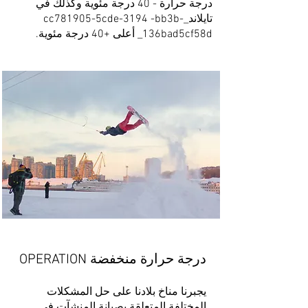
درجة حرارة - 40 درجة مئوية وكذلك في
تايلاند_cc781905-5cde-3194 -bb3b-
136bad5cf58d_
أعلى +40 درجة مئوية.
درجة حرارة منخفضة OPERATION​
يجبرنا مناخ بلادنا على حل المشكلات
المختلفة المتعلقة بصيانة المنشآت في