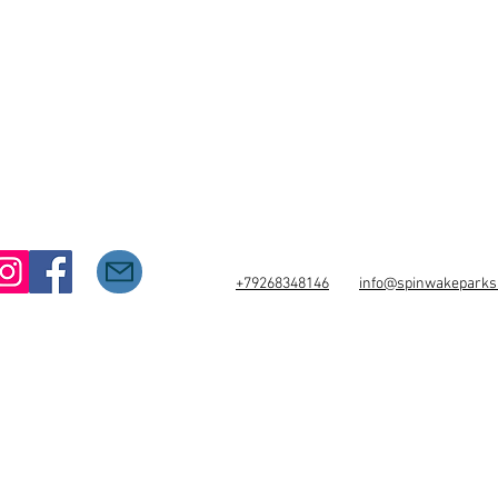
+79268348146
info@spinwakepark