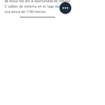
de Rusia nos dio la oportunidad de instalar
2 cables de sistema en el lago técnico, a
una altura de 1100 metros.
Full Article
Wake park de estilo libre
Nuestro cable más grande, que tiene 800
metros de largo y está lleno de obstáculos
giratorios.