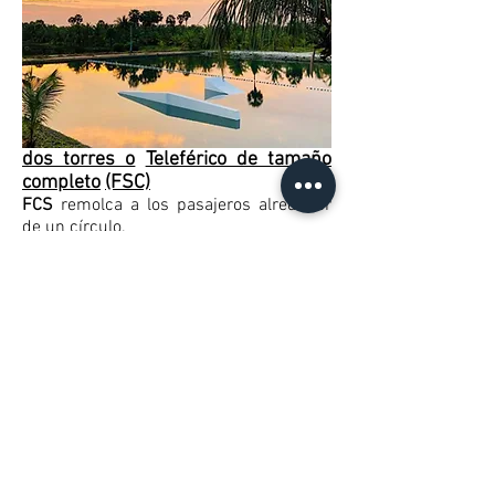
dos torres o
Teleférico de tamaño
completo
(FSC)
FCS
remolca a los pasajeros alrededor
de un círculo.
ventajas:
una distancia de conducción más larga,
de 400 a 1000 metros
alta capacidad, hasta 200-250
personas/día a veces incluso más
En dos
torres,
el jinete es remolcado de
un lado a otro entre las torres.
ventajas:
fácil de instalar y operar
pequeña área de instalación
costo más bajo