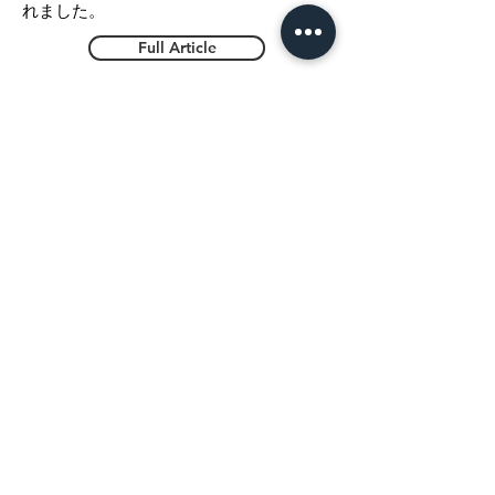
れました。
Full Article
フリースタイルウェイクパ
ーク
長さ800メートルでスピン障害物で満たさ
れた私たちのまだ最大のケーブル。
Full Article