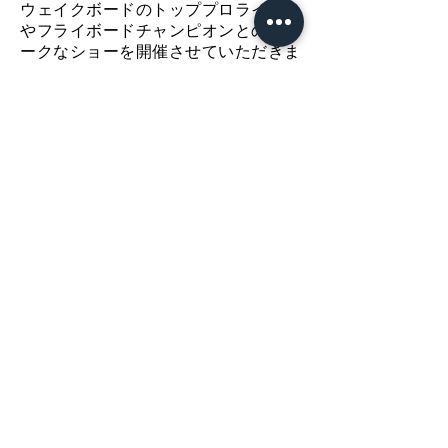
ウェイクボードのトッププロライダー
やフライボードチャンピオンとのユニ
ークなショーを開催させていただきま
す。
スピンは必要なすべての機器を提供す
るものとします。
テクニカルサポー
トとメンテナンスを実行します
公園と
ショーや競技会の組織の。
の販売
モバイルパーク
最高レベルの競技に対応できる公園の