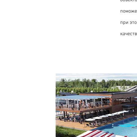
объекто
поможе
при эт
качеств