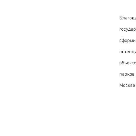
Благода
государ
сформи
потенц
объекто
парков 
Москве