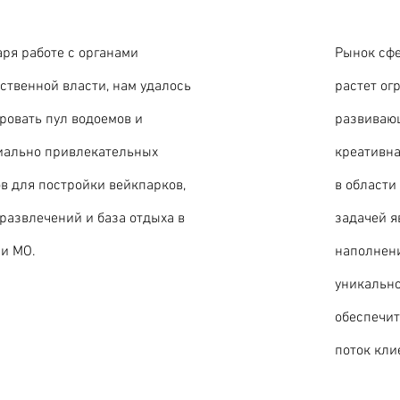
ря работе с органами
Рынок сфе
ственной власти, нам удалось
растет ог
ровать пул водоемов и
развиваю
иально привлекательных
креативна
в для постройки вейкпарков,
в области
развлечений и база отдыха в
задачей я
 и МО.
наполнени
уникально
обеспечит
поток кли