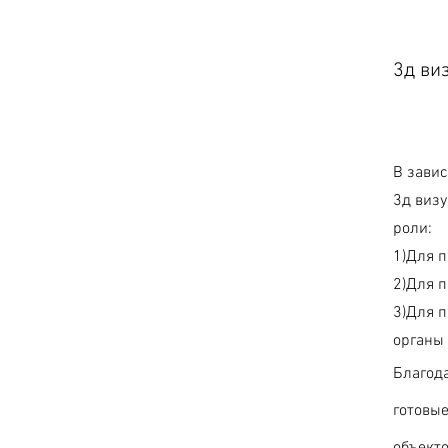
3д ви
В завис
3д виз
роли:
1)Для 
2)Для 
3)Для п
органы
Благода
готовые