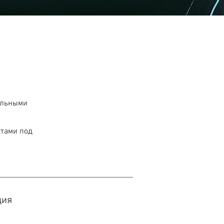
ельными
ктами под
ция